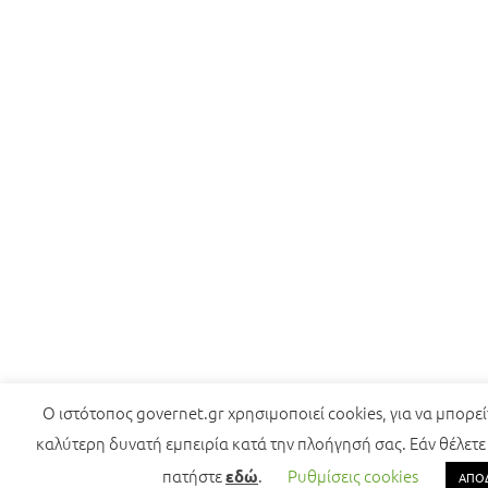
Ο ιστότοπος governet.gr χρησιμοποιεί cookies, για να μπορε
καλύτερη δυνατή εμπειρία κατά την πλοήγησή σας. Εάν θέλετε
πατήστε
.
Ρυθμίσεις cookies
εδώ
ΑΠΟ