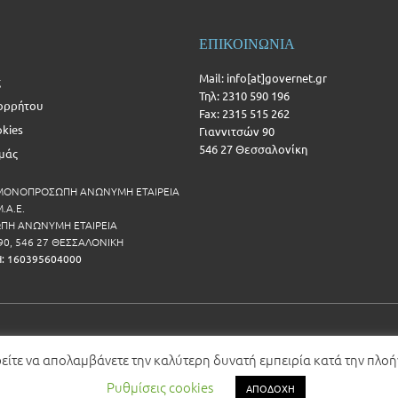
ΕΠΙΚΟΙΝΩΝΙΑ
Mail: info[at]governet.gr
ς
Τηλ: 2310 590 196
ορρήτου
Fax: 2315 515 262
okies
Γιαννιτσών 90
546 27 Θεσσαλονίκη
Εμάς
 ΜΟΝΟΠΡΟΣΩΠΗ ΑΝΩΝΥΜΗ ΕΤΑΙΡΕΙΑ
.Α.Ε.
Η ΑΝΩΝΥΜΗ ΕΤΑΙΡΕΙΑ
90, 546 27 ΘΕΣΣΑΛΟΝΙΚΗ
Η: 160395604000
ρείτε να απολαμβάνετε την καλύτερη δυνατή εμπειρία κατά την πλο
Ρυθμίσεις cookies
ΑΠΟΔΟΧΗ