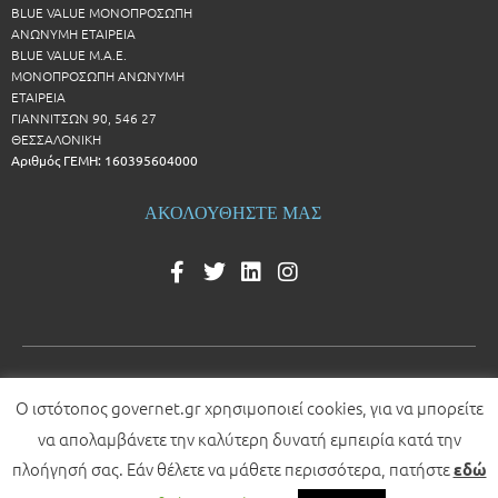
BLUE VALUE ΜΟΝΟΠΡΟΣΩΠΗ
ΑΝΩΝΥΜΗ ΕΤΑΙΡΕΙΑ
BLUE VALUE Μ.Α.Ε.
ΜΟΝΟΠΡΟΣΩΠΗ ΑΝΩΝΥΜΗ
ΕΤΑΙΡΕΙΑ
ΓΙΑΝΝΙΤΣΩΝ 90, 546 27
ΘΕΣΣΑΛΟΝΙΚΗ
Αριθμός ΓΕΜΗ: 160395604000
ΑΚΟΛΟΥΘΗΣΤΕ ΜΑΣ
Ο ιστότοπος governet.gr χρησιμοποιεί cookies, για να μπορείτε
© 2026 All rights reserved
να απολαμβάνετε την καλύτερη δυνατή εμπειρία κατά την
Development by
πλοήγησή σας. Εάν θέλετε να μάθετε περισσότερα, πατήστε
εδώ