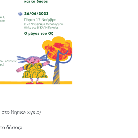
 στο Νηπιαγωγείο)
»
 το δάσος