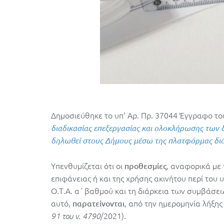
Δημοσιεύθηκε το υπ’ Αρ. Πρ. 37044 Έγγραφο τ
διαδικασίας επεξεργασίας και ολοκλήρωσης των 
δηλωθεί στους Δήμους μέσω της πλατφόρμας δι
Υπενθυμίζεται ότι οι
, αναφορικά με
προθεσμίες
επιφάνειας ή και της χρήσης ακινήτου περί του
Ο.Τ.Α. α΄ βαθμού και τη διάρκεια των συμβάσε
αυτό,
, από την ημερομηνία λήξης
παρατείνονται
/2021).
91 του ν. 4790