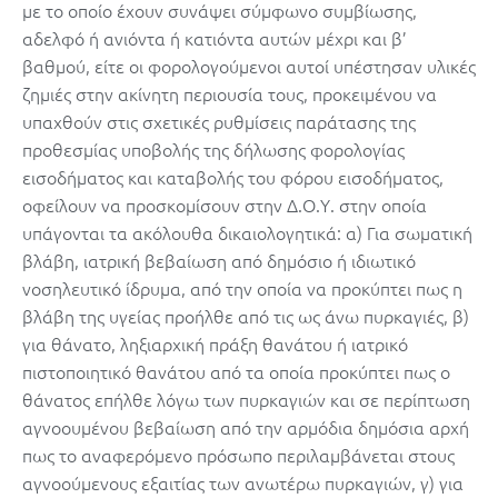
με το οποίο έχουν συνάψει σύμφωνο συμβίωσης,
αδελφό ή ανιόντα ή κατιόντα αυτών μέχρι και β’
βαθμού, είτε οι φορολογούμενοι αυτοί υπέστησαν υλικές
ζημιές στην ακίνητη περιουσία τους, προκειμένου να
υπαχθούν στις σχετικές ρυθμίσεις παράτασης της
προθεσμίας υποβολής της δήλωσης φορολογίας
εισοδήματος και καταβολής του φόρου εισοδήματος,
οφείλουν να προσκομίσουν στην Δ.Ο.Υ. στην οποία
υπάγονται τα ακόλουθα δικαιολογητικά: α) Για σωματική
βλάβη, ιατρική βεβαίωση από δημόσιο ή ιδιωτικό
νοσηλευτικό ίδρυμα, από την οποία να προκύπτει πως η
βλάβη της υγείας προήλθε από τις ως άνω πυρκαγιές, β)
για θάνατο, ληξιαρχική πράξη θανάτου ή ιατρικό
πιστοποιητικό θανάτου από τα οποία προκύπτει πως ο
θάνατος επήλθε λόγω των πυρκαγιών και σε περίπτωση
αγνοουμένου βεβαίωση από την αρμόδια δημόσια αρχή
πως το αναφερόμενο πρόσωπο περιλαμβάνεται στους
αγνοούμενους εξαιτίας των ανωτέρω πυρκαγιών, γ) για