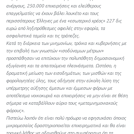
ανέργους, 250.000 επιχειρήσεις και ελεύθερους
επαγγελματίες να έχουν βάλει λουκέτο και τους
περισσότερους Έλληνες με ένα «εσωτερικό χρέος» 227 δις
ευρώ από ληξιπρόθεσμες οφειλές στην εφορία, τα
ασφαλιστικά ταμεία και τις τράπεζες.
Κατά τη διάρκεια των μνημονίων, τρόικα και κυβερνήσεις με
την επιβολή των γνωστών «ισοδύναμων μέτρων»
προσπάθησαν να επιτύχουν την πολυπόθητη δημοσιονομική
εξυγίανση και τα απαιτούμενα πλεονάσματα. Ωστόσο, η
δραματική μείωση των εισοδημάτων, των μισθών και της
φορολογητέας ύλης, τους οδήγησε στην εύκολη λύση της
υπέρμετρης αύξησης άμεσων και έμμεσων φόρων με
αποτέλεσμα νοικοκυριά και επιχειρήσεις να μην είναι σε θέση
σήμερα να καταβάλλουν αύριο τους «μεταμνημονιακούς
φόρους».
Πιστεύω λοιπόν ότι είναι πολύ πρόωρο να εφησυχάσει όποιος
μικρομεσαίος δραστηριοποιείται επιχειρηματικά και θα είναι
τραγικό λάθος να οδηγηθούμε στο συμπέρασμα ότι τα