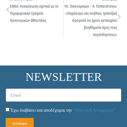
ΕΦΚΑ: Ανακοίνωση σχετικά με το
Υπ. Οικονομικών – Α. Παπανάτσιου:
Περιφερειακό Γραφείο
«Παράνομο και ανήθικο τραπεζικά
Υγειονομικών Φθιώτιδας
ιδρύματα να έχουν κατασχέσει
βοηθήματα προς τους
πυρόπληκτους»
NEWSLETTER
Έχω διαβάσει και αποδέχομαι την
"Πολιτική Απορρήτου"
ΕΓΓΡΑΦΗ