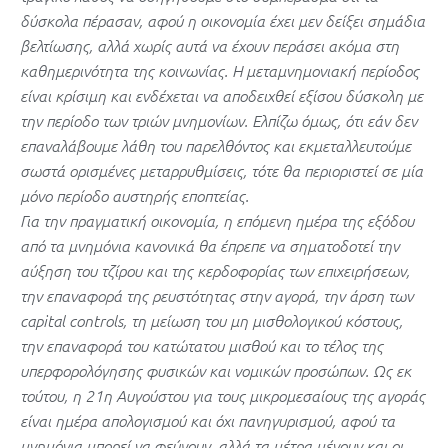
δύσκολα πέρασαν, αφού η οικονομία έχει μεν δείξει σημάδια
βελτίωσης, αλλά χωρίς αυτά να έχουν περάσει ακόμα στη
καθημερινότητα της κοινωνίας. H μεταμνημονιακή περίοδος
είναι κρίσιμη και ενδέχεται να αποδειχθεί εξίσου δύσκολη με
την περίοδο των τριών μνημονίων. Ελπίζω όμως, ότι εάν δεν
επαναλάβουμε λάθη του παρελθόντος και εκμεταλλευτούμε
σωστά ορισμένες μεταρρυθμίσεις, τότε θα περιοριστεί σε μία
μόνο περίοδο αυστηρής εποπτείας.
Για την πραγματική οικονομία, η επόμενη ημέρα της εξόδου
από τα μνημόνια κανονικά θα έπρεπε να σηματοδοτεί την
αύξηση του τζίρου και της κερδοφορίας των επιχειρήσεων,
την επαναφορά της ρευστότητας στην αγορά, την άρση των
capital controls, τη μείωση του μη μισθολογικού κόστους,
την επαναφορά του κατώτατου μισθού και το τέλος της
υπερφορολόγησης φυσικών και νομικών προσώπων. Ως εκ
τούτου, η 21η Αυγούστου για τους μικρομεσαίους της αγοράς
είναι ημέρα απολογισμού και όχι πανηγυρισμού, αφού τα
μνημόνια μπορεί να φεύγουν, αλλά τα μέτρα μένουν και οι