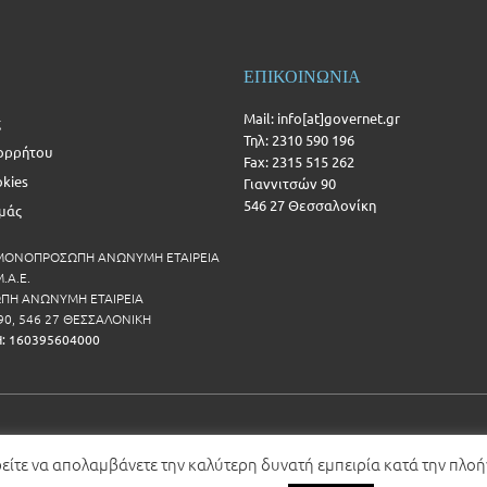
ΕΠΙΚΟΙΝΩΝΙΑ
Mail: info[at]governet.gr
ς
Τηλ: 2310 590 196
ορρήτου
Fax: 2315 515 262
okies
Γιαννιτσών 90
546 27 Θεσσαλονίκη
Εμάς
 ΜΟΝΟΠΡΟΣΩΠΗ ΑΝΩΝΥΜΗ ΕΤΑΙΡΕΙΑ
.Α.Ε.
Η ΑΝΩΝΥΜΗ ΕΤΑΙΡΕΙΑ
90, 546 27 ΘΕΣΣΑΛΟΝΙΚΗ
Η: 160395604000
ρείτε να απολαμβάνετε την καλύτερη δυνατή εμπειρία κατά την πλο