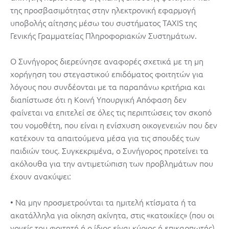
της προσβασιμότητας στην ηλεκτρονική εφαρμογή
υποβολής αίτησης μέσω του συστήματος TAXIS της
Γενικής Γραμματείας Πληροφοριακών Συστημάτων.
Ο Συνήγορος διερεύνησε αναφορές σχετικά με τη μη
χορήγηση του στεγαστικού επιδόματος φοιτητών για
λόγους που συνδέονται με τα παραπάνω κριτήρια και
διαπίστωσε ότι η Κοινή Υπουργική Απόφαση δεν
φαίνεται να επιτελεί σε όλες τις περιπτώσεις τον σκοπό
του νομοθέτη, που είναι η ενίσχυση οικογενειών που δεν
κατέχουν τα απαιτούμενα μέσα για τις σπουδές των
παιδιών τους. Συγκεκριμένα, ο Συνήγορος προτείνει τα
ακόλουθα για την αντιμετώπιση των προβλημάτων που
έχουν ανακύψει:
• Να μην προσμετρούνται τα ημιτελή κτίσματα ή τα
ακατάλληλα για οίκηση ακίνητα, στις «κατοικίες» (που οι
γονείς του φοιτητή ή ο ίδιος είναι κύριος ή επικαρπωτής),