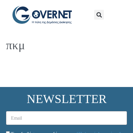
πκμ
NEWSLETTER