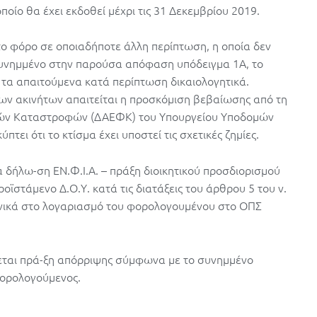
ίο θα έχει εκδοθεί μέχρι τις 31 Δεκεμβρίου 2019.
το φόρο σε οποιαδήποτε άλλη περίπτωση, η οποία δεν
συνημμένο στην παρούσα απόφαση υπόδειγμα 1Α, το
τα απαιτούμενα κατά περίπτωση δικαιολογητικά.
ων ακινήτων απαιτείται η προσκόμιση βεβαίωσης από τη
ών Καταστροφών (ΔΑΕΦΚ) του Υπουργείου Υποδομών
ει ότι το κτίσμα έχει υποστεί τις σχετικές ζημίες.
α δήλω-ση ΕΝ.Φ.I.A. – πράξη διοικητικού προσδιορισμού
ροϊστάμενο Δ.Ο.Υ. κατά τις διατάξεις του άρθρου 5 του ν.
ρονικά στο λογαριασμό του φορολογουμένου στο ΟΠΣ
ίδεται πρά-ξη απόρριψης σύμφωνα με το συνημμένο
φορολογούμενος.