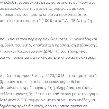
ν εκδοθεί ονομαστικές μετοχές, οι οποίες ανήκουν στο
του μετοχολογίου της εταιρείας σύμφωνα με τους
οποποιήσεις του, από το οποίο να προκύπτει ότι το
στό εκατό τοις εκατό (100%) στο Τ.Α.Ι.ΠΕ.Δ. την 1η
ις που κτίσμα των περιφερειακών ενοτήτων Λευκάδας και
Νοεμβρίου του 2015, απαιτείται η προσκόμιση βεβαίωσης
 Φυσικών Καταστροφών (ΔΑΕΦΚ) του Υπουργείου
 να προκύπτει ότι το κτίσμα έχει υποστεί τις σχετικές
ου 6 του άρθρου 3 του ν. 4223/2013, σε κτίσματα μετά
βρίσκονται σε περιοχές που έχουν κηρυχθεί σε
ίας λόγω σεισμού, πυρκαγιάς ή πλημμύρας και έχουν
ί λειτουργικές ζημιές που τα καθιστούν μη κατοικήσιμα,
οϊστάμενο Δ.Ο.Υ. σύμφωνα με το συνημμένο υπόδειγμα
ημόσιας αρχής ή αρχών, από την οποία πρέπει να