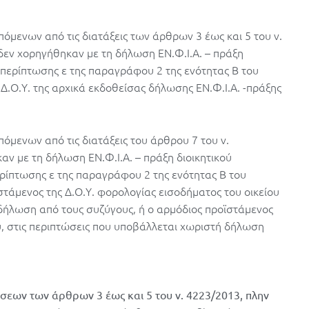
όμενων από τις διατάξεις των άρθρων 3 έως και 5 του ν.
εν χορηγήθηκαν με τη δήλωση ΕΝ.Φ.Ι.Α. – πράξη
περίπτωσης ε της παραγράφου 2 της ενότητας Β του
 Δ.Ο.Υ. της αρχικά εκδοθείσας δήλωσης ΕΝ.Φ.Ι.Α. -πράξης
όμενων από τις διατάξεις του άρθρου 7 του ν.
ν με τη δήλωση ΕΝ.Φ.Ι.Α. – πράξη διοικητικού
ρίπτωσης ε της παραγράφου 2 της ενότητας Β του
στάμενος της Δ.Ο.Υ. φορολογίας εισοδήματος του οικείου
 δήλωση από τους συζύγους, ή ο αρμόδιος προϊστάμενος
υ, στις περιπτώσεις που υποβάλλεται χωριστή δήλωση
εων των άρθρων 3 έως και 5 του ν. 4223/2013, πλην