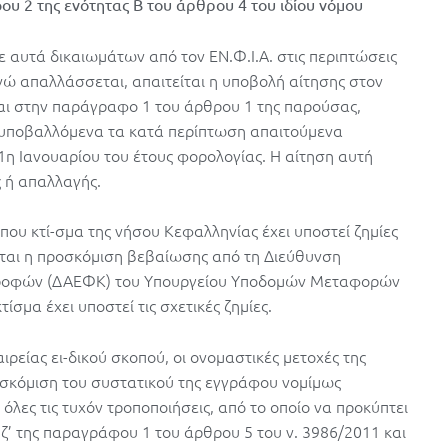
υ 2 της ενότητας Β του άρθρου 4 του ιδίου νόμου
 αυτά δικαιωμάτων από τον ΕΝ.Φ.Ι.Α. στις περιπτώσεις
ενώ απαλλάσσεται, απαιτείται η υποβολή αίτησης στον
ται στην παράγραφο 1 του άρθρου 1 της παρούσας,
νυποβαλλόμενα τα κατά περίπτωση απαιτούμενα
 1η Ιανουαρίου του έτους φορολογίας. Η αίτηση αυτή
 ή απαλλαγής.
 που κτί-σμα της νήσου Κεφαλληνίας έχει υποστεί ζημίες
είται η προσκόμιση βεβαίωσης από τη Διεύθυνση
ροφών (ΔΑΕΦΚ) του Υπουργείου Υποδομών Μεταφορών
τίσμα έχει υποστεί τις σχετικές ζημίες.
ιρείας ει-δικού σκοπού, οι ονομαστικές μετοχές της
προσκόμιση του συστατικού της εγγράφου νομίμως
όλες τις τυχόν τροποποιήσεις, από το οποίο να προκύπτει
 ζ’ της παραγράφου 1 του άρθρου 5 του ν. 3986/2011 και