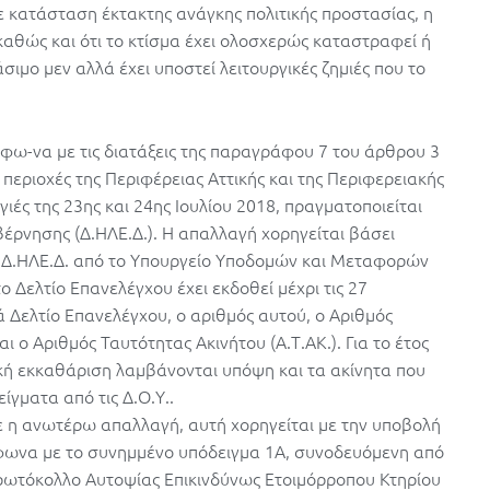
 κατάσταση έκτακτης ανάγκης πολιτικής προστασίας, η
 καθώς και ότι το κτίσμα έχει ολοσχερώς καταστραφεί ή
άσιμο μεν αλλά έχει υποστεί λειτουργικές ζημιές που το
μφω-να με τις διατάξεις της παραγράφου 7 του άρθρου 3
 περιοχές της Περιφέρειας Αττικής και της Περιφερειακής
γιές της 23ης και 24ης Ιουλίου 2018, πραγματοποιείται
έρνησης (Δ.ΗΛΕ.Δ.). Η απαλλαγή χορηγείται βάσει
η Δ.ΗΛΕ.Δ. από το Υπουργείο Υποδομών και Μεταφορών
 Δελτίο Επανελέγχου έχει εκδοθεί μέχρι τις 27
 Δελτίο Επανελέγχου, ο αριθμός αυτού, ο Αριθμός
 ο Αριθμός Ταυτότητας Ακινήτου (Α.Τ.ΑΚ.). Για το έτος
ική εκκαθάριση λαμβάνονται υπόψη και τα ακίνητα που
γματα από τις Δ.Ο.Υ..
κε η ανωτέρω απαλλαγή, αυτή χορηγείται με την υποβολή
μφωνα με το συνημμένο υπόδειγμα 1Α, συνοδευόμενη από
Πρωτόκολλο Αυτοψίας Επικινδύνως Ετοιμόρροπου Κτηρίου