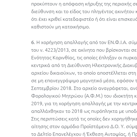
προκύπτουν η απόφαση κήρυξης της περιοχής σε
διεύθυνση και το είδος του πληγέντος ακινήτου
ότι έχει κριθεί κατεδαφιστέο ή ότι είναι επισκευ
καθιστούν μη κατοικήσιμο.
. Η χορήγηση απαλλαγής από τον ΕΝ.Φ.Ι.Α. σύ
6
του ν. 4223/2013, σε ακίνητα που βρίσκονται σε
Ενότητας Κορινθίας, τις οποίες έπληξαν οι πυρκα
κεντρικά από τη Διεύθυνση Ηλεκτρονικής Διακυβ
αρχείου δικαιούχων, το οποίο αποστέλλεται στ
σε μη επανεγγράψιμο μαγνητικό μέσο, εφόσον το
Σεπτεμβρίου 2018. Στο αρχείο αναγράφεται, ανά
Φορολογικού Μητρώου (Α.Φ.Μ.) του ιδιοκτήτη και
2019, για τη χορήγηση απαλλαγής με την κεντρ
απαλλάχθηκαν το 2018 ως πυρόπληκτα με υποδεί
Στις περιπτώσεις κατά τις οποίες δεν χορηγήθη
αίτησης στον αρμόδιο Προϊστάμενο Δ.Ο. Υ. σύ
το Δελτίο Επανελέγχου ή Έκθεση Αυτοψίας, ή 