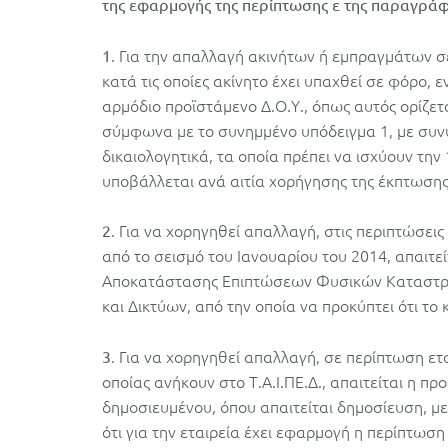
της εφαρμογής της περίπτωσης ε της παραγράφο
. Για την απαλλαγή ακινήτων ή εμπραγμάτων σε
1
κατά τις οποίες ακίνητο έχει υπαχθεί σε φόρο, 
αρμόδιο προϊστάμενο Δ.Ο.Υ., όπως αυτός ορίζε
σύμφωνα με το συνημμένο υπόδειγμα 1, με συ
δικαιολογητικά, τα οποία πρέπει να ισχύουν την
υποβάλλεται ανά αιτία χορήγησης της έκπτωσης
. Για να χορηγηθεί απαλλαγή, στις περιπτώσεις
2
από το σεισμό του Ιανουαρίου του 2014, απαιτ
Αποκατάστασης Επιπτώσεων Φυσικών Καταστ
και Δικτύων, από την οποία να προκύπτει ότι το κ
. Για να χορηγηθεί απαλλαγή, σε περίπτωση ετα
3
οποίας ανήκουν στο Τ.Α.Ι.ΠΕ.Δ., απαιτείται η 
δημοσιευμένου, όπου απαιτείται δημοσίευση, με 
ότι για την εταιρεία έχει εφαρμογή η περίπτωση