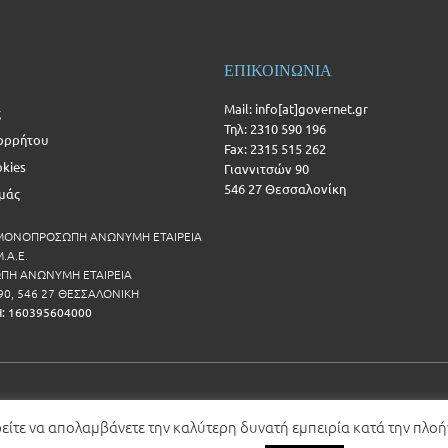
ΕΠΙΚΟΙΝΩΝΙΑ
Mail: info[at]governet.gr
ς
Τηλ: 2310 590 196
ορρήτου
Fax: 2315 515 262
okies
Γιαννιτσών 90
546 27 Θεσσαλονίκη
Εμάς
 ΜΟΝΟΠΡΟΣΩΠΗ ΑΝΩΝΥΜΗ ΕΤΑΙΡΕΙΑ
.Α.Ε.
Η ΑΝΩΝΥΜΗ ΕΤΑΙΡΕΙΑ
90, 546 27 ΘΕΣΣΑΛΟΝΙΚΗ
Η: 160395604000
ρείτε να απολαμβάνετε την καλύτερη δυνατή εμπειρία κατά την πλο