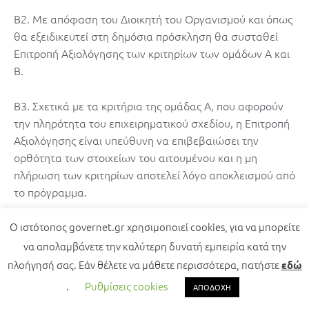
Β2. Με απόφαση του Διοικητή του Οργανισμού και όπως
θα εξειδικευτεί στη δημόσια πρόσκληση θα συσταθεί
Επιτροπή Αξιολόγησης των κριτηρίων των ομάδων Α και
Β.
Β3. Σχετικά με τα κριτήρια της ομάδας Α, που αφορούν
την πληρότητα του επιχειρηματικού σχεδίου, η Επιτροπή
Αξιολόγησης είναι υπεύθυνη να επιβεβαιώσει την
ορθότητα των στοιχείων του αιτουμένου και η μη
πλήρωση των κριτηρίων αποτελεί λόγο αποκλεισμού από
το πρόγραμμα.
Β4. Σχετικά με τα κριτήρια της ομάδας Β, η Επιτροπή
Ο ιστότοπος governet.gr χρησιμοποιεί cookies, για να μπορείτε
Αξιολόγησης εξετάζει τα ποιοτικά χαρακτηριστικά του
να απολαμβάνετε την καλύτερη δυνατή εμπειρία κατά την
υποβεβλημένου επιχειρηματικού σχεδίου, τα αξιολογεί
πλοήγησή σας. Εάν θέλετε να μάθετε περισσότερα, πατήστε
εδώ
και τα βαθμολογεί σύμφωνα με το κάθε κριτήριο όπως
.
Ρυθμίσεις cookies
ΑΠΟΔΟΧΗ
θα οριστεί στη δημόσια πρόσκληση.