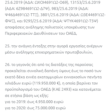
25.6.2019 (ΑΔΑ: ΩΧΟΙ4691Ω2-Ο69), 13153/25.6.2019
(ΑΔΑ: 6Ζ984691Ω2-Δ7Ψ), 983/25.6.2019 (ΑΔΑ:
Ψ46Δ4691Ω2-ΤΤΞ), 3801/25.6.2019 (ΑΔΑ: Ω3Ε44691Ω2-
ΦΨΞ), και 9295/25.6.2019 (ΑΔΑ: ΨΤΥΚ4691Ω2-Τ5Ψ)
αποφάσεις ανάληψης πολυετούς υποχρέωσης των
Περιφερειακών Διευθύνσεων του ΟΑΕΔ,
25. την ανάγκη ένταξης στην αγορά εργασίας ανέργων
μέσω ανάληψης επιχειρηματικών πρωτοβουλιών,
26. το γεγονός ότι από τις διατάξεις της παρούσας
προκαλείται συνολική δαπάνη ύψους έως το ποσό των
εκατό δέκα εννέα εκατομμυρίων εννιακοσίων πενήντα
χιλιάδων ευρώ (119.950.000 €), η οποία βαρύνει τον
προϋπολογισμό του ΟΑΕΔ (ΚΑΕ 2493) και κατανέμεται
σε ετήσια βάση ως εξής:
για το 2019: έως 4.950.000 ευρώ
για το 2020: έως 75.000.000 ευρώ