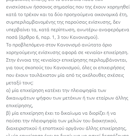
ενισχύσεων ήσσονος σημασίας που της έχουν χορηγηθεί
κατά το τρέχον και τα δύο προηγούμενα οικονομικά έτη,
συμπεριλαμβανομένης της παρούσας ενίσχυσης, δεν
υπερβαίνει τα, κατά περίπτωση, ανωτέρω αναφερόμενα
ποσά (άρθρο 6, παρ. 1, 3 του Κανονισμού).
Το προβλεπόμενο στον Κανονισμό ανώτατο όριο
χορηγούμενης ενίσχυσης αφορά σε «ενιαία» επιχείρηση.
Στην έννοια της «ενιαίας» επιχείρησης περιλαμβάνονται,
για τους σκοπούς του Κανονισμού, όλες οι επιχειρήσεις
που έχουν τουλάχιστον μία από τις ακόλουθες σχέσεις
μεταξύ τους:
α) μία επιχείρηση κατέχει την πλειοψηφία των
δικαιωμάτων ψήφου των μετόχων ή των εταίρων άλλης
επιχείρησης,
β) μία επιχείρηση έχει το δικαίωμα να διορίζει ή να
παύσει την πλειοψηφία των μελών του διοικητικού,
διαχειριστικού ή εποπτικού οργάνου άλλης επιχείρησης,
γ) μία επιχείρηση έχει το δικαίωμα να ασκεί δεσπόζουσα