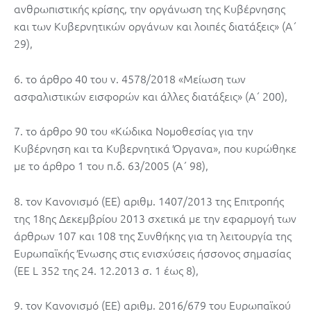
ανθρωπιστικής κρίσης, την οργάνωση της Κυβέρνησης
και των Κυβερνητικών οργάνων και λοιπές διατάξεις» (Α΄
29),
6. το άρθρο 40 του ν. 4578/2018 «Μείωση των
ασφαλιστικών εισφορών και άλλες διατάξεις» (Α΄ 200),
7. το άρθρο 90 του «Κώδικα Νομοθεσίας για την
Κυβέρνηση και τα Κυβερνητικά Όργανα», που κυρώθηκε
με το άρθρο 1 του π.δ. 63/2005 (Α΄ 98),
8. τον Κανονισμό (ΕΕ) αριθμ. 1407/2013 της Επιτροπής
της 18ης Δεκεμβρίου 2013 σχετικά με την εφαρμογή των
άρθρων 107 και 108 της Συνθήκης για τη λειτουργία της
Ευρωπαϊκής Ένωσης στις ενισχύσεις ήσσονος σημασίας
(ΕΕ L 352 της 24. 12.2013 σ. 1 έως 8),
9. τον Κανονισμό (ΕΕ) αριθμ. 2016/679 του Ευρωπαϊκού