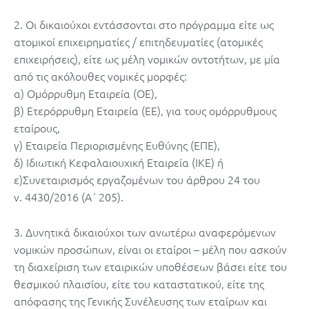
2. Οι δικαιούχοι εντάσσονται στο πρόγραμμα είτε ως
ατομικοί επιχειρηματίες / επιτηδευματίες (ατομικές
επιχειρήσεις), είτε ως μέλη νομικών οντοτήτων, με μία
από τις ακόλουθες νομικές μορφές:
α) Ομόρρυθμη Εταιρεία (ΟΕ),
β) Ετερόρρυθμη Εταιρεία (ΕΕ), για τους ομόρρυθμους
εταίρους,
γ) Εταιρεία Περιορισμένης Ευθύνης (ΕΠΕ),
δ) Ιδιωτική Κεφαλαιουχική Εταιρεία (ΙΚΕ) ή
ε)Συνεταιρισμός εργαζομένων του άρθρου 24 του
ν. 4430/2016 (Α΄ 205).
3. Δυνητικά δικαιούχοι των ανωτέρω αναφερόμενων
νομικών προσώπων, είναι οι εταίροι – μέλη που ασκούν
τη διαχείριση των εταιρικών υποθέσεων βάσει είτε του
θεσμικού πλαισίου, είτε του καταστατικού, είτε της
απόφασης της Γενικής Συνέλευσης των εταίρων και