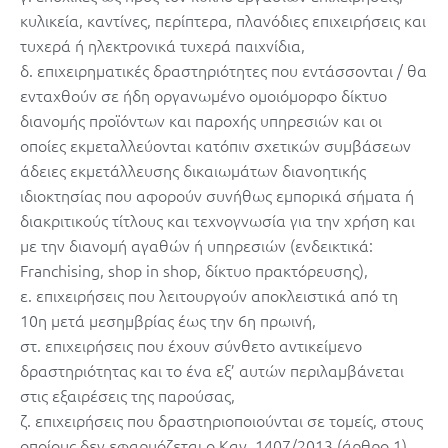
κυλικεία, καντίνες, περίπτερα, πλανόδιες επιχειρήσεις και
τυχερά ή ηλεκτρονικά τυχερά παιχνίδια,
δ. επιχειρηματικές δραστηριότητες που εντάσσονται / θα
ενταχθούν σε ήδη οργανωμένο ομοιόμορφο δίκτυο
διανομής προϊόντων και παροχής υπηρεσιών και οι
οποίες εκμεταλλεύονται κατόπιν σχετικών συμβάσεων
άδειες εκμετάλλευσης δικαιωμάτων διανοητικής
ιδιοκτησίας που αφορούν συνήθως εμπορικά σήματα ή
διακριτικούς τίτλους και τεχνογνωσία για την χρήση και
με την διανομή αγαθών ή υπηρεσιών (ενδεικτικά:
Franchising, shop in shop, δίκτυο πρακτόρευσης),
ε. επιχειρήσεις που λειτουργούν αποκλειστικά από τη
10η μετά μεσημβρίας έως την 6η πρωινή,
στ. επιχειρήσεις που έχουν σύνθετο αντικείμενο
δραστηριότητας και το ένα εξ’ αυτών περιλαμβάνεται
στις εξαιρέσεις της παρούσας,
ζ. επιχειρήσεις που δραστηριοποιούνται σε τομείς, στους
οποίους δεν εφαρμόζεται ο Καν. 1407/2013 (άρθρο 1),