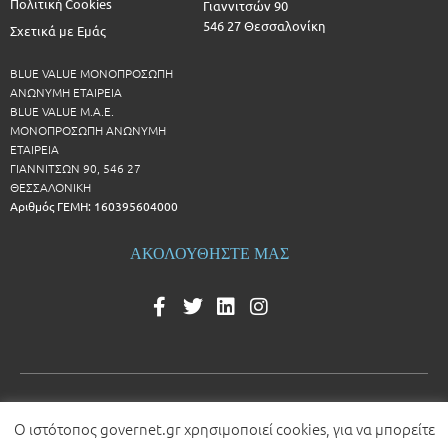
Πολιτική Cookies
Γιαννιτσών 90
546 27 Θεσσαλονίκη
Σχετικά με Εμάς
BLUE VALUE ΜΟΝΟΠΡΟΣΩΠΗ
ΑΝΩΝΥΜΗ ΕΤΑΙΡΕΙΑ
BLUE VALUE Μ.Α.Ε.
ΜΟΝΟΠΡΟΣΩΠΗ ΑΝΩΝΥΜΗ
ΕΤΑΙΡΕΙΑ
ΓΙΑΝΝΙΤΣΩΝ 90, 546 27
ΘΕΣΣΑΛΟΝΙΚΗ
Αριθμός ΓΕΜΗ: 160395604000
ΑΚΟΛΟΥΘΗΣΤΕ ΜΑΣ
Ο ιστότοπος governet.gr χρησιμοποιεί cookies, για να μπορείτε
© 2026 All rights reserved