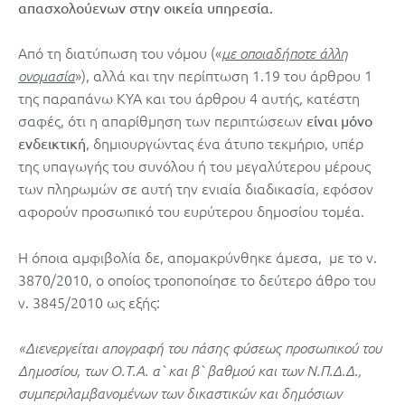
απασχολούενων στην οικεία υπηρεσία.
Από τη διατύπωση του νόμου («
με οποιαδήποτε άλλη
»), αλλά και την περίπτωση 1.19 του άρθρου 1
ονομασία
της παραπάνω ΚΥΑ και του άρθρου 4 αυτής, κατέστη
σαφές, ότι η απαρίθμηση των περιπτώσεων
είναι μόνο
, δημιουργώντας ένα άτυπο τεκμήριο, υπέρ
ενδεικτική
της υπαγωγής του συνόλου ή του μεγαλύτερου μέρους
των πληρωμών σε αυτή την ενιαία διαδικασία, εφόσον
αφορούν προσωπικό του ευρύτερου δημοσίου τομέα.
Η όποια αμφιβολία δε, απομακρύνθηκε άμεσα, με το ν.
3870/2010, ο οποίος τροποποίησε το δεύτερο άθρο του
ν. 3845/2010 ως εξής:
«Διενεργείται απογραφή του πάσης φύσεως προσωπικού του
Δημοσίου, των Ο.Τ.Α. α` και β` βαθμού και των Ν.Π.Δ.Δ.,
συμπεριλαμβανομένων των δικαστικών και δημόσιων