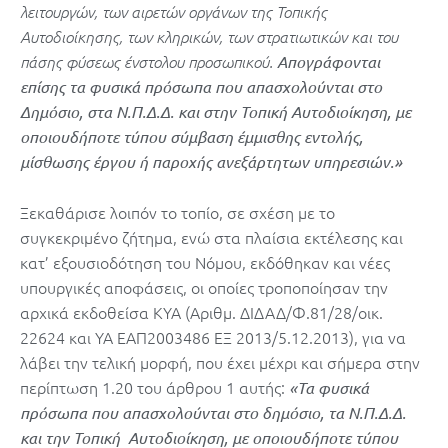
λειτουργών, των αιρετών οργάνων της Τοπικής
Αυτοδιοίκησης, των κληρικών, των στρατιωτικών και του
πάσης φύσεως ένστολου προσωπικού.
Απογράφονται
επίσης τα φυσικά πρόσωπα που απασχολούνται στο
Δημόσιο, στα Ν.Π.Δ.Δ. και στην Τοπική
Αυτοδιοίκηση, με
οποιουδήποτε τύπου σύμβαση έμμισθης εντολής,
μίσθωσης έργου ή παροχής ανεξάρτητων υπηρεσιών.»
Ξεκαθάρισε λοιπόν το τοπίο, σε σχέση με το
συγκεκριμένο ζήτημα, ενώ στα πλαίσια εκτέλεσης και
κατ’ εξουσιοδότηση του Νόμου, εκδόθηκαν και νέες
υπουργικές αποφάσεις, οι οποίες τροποποίησαν την
αρχικά εκδοθείσα ΚΥΑ (Αριθμ. ΔΙΔΑΔ/Φ.81/28/οικ.
22624 και ΥΑ ΕΑΠ2003486 ΕΞ 2013/5.12.2013), για να
λάβει την τελική μορφή, που έχει μέχρι και σήμερα στην
περίπτωση 1.20 του άρθρου 1 αυτής:
«Τα φυσικά
πρόσωπα που απασχολούνται στο δημόσιο, τα Ν.Π.Δ.Δ.
και την Τοπική Αυτοδιοίκηση, με οποιουδήποτε τύπου