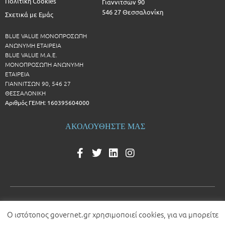
Πολιτική Cookies
Γιαννιτσών 90
546 27 Θεσσαλονίκη
Σχετικά με Εμάς
BLUE VALUE ΜΟΝΟΠΡΟΣΩΠΗ
ΑΝΩΝΥΜΗ ΕΤΑΙΡΕΙΑ
BLUE VALUE Μ.Α.Ε.
ΜΟΝΟΠΡΟΣΩΠΗ ΑΝΩΝΥΜΗ
ΕΤΑΙΡΕΙΑ
ΓΙΑΝΝΙΤΣΩΝ 90, 546 27
ΘΕΣΣΑΛΟΝΙΚΗ
Αριθμός ΓΕΜΗ: 160395604000
ΑΚΟΛΟΥΘΗΣΤΕ ΜΑΣ
Ο ιστότοπος governet.gr χρησιμοποιεί cookies, για να μπορείτε
© 2026 All rights reserved