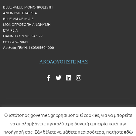
BLUE VALUE ΜΟΝΟΠΡΟΣΩΠΗ
ΑΝΩΝΥΜΗ ΕΤΑΙΡΕΙΑ
BLUE VALUE Μ.Α.Ε.
ΜΟΝΟΠΡΟΣΩΠΗ ΑΝΩΝΥΜΗ
ΕΤΑΙΡΕΙΑ
ΓΙΑΝΝΙΤΣΩΝ 90, 546 27
ΘΕΣΣΑΛΟΝΙΚΗ
Αριθμός ΓΕΜΗ: 160395604000
ΑΚΟΛΟΥΘΗΣΤΕ ΜΑΣ
Ο ιστότοπος governet.gr χρησιμοποιεί cookies, για να μπορείτε
© 2026 All rights reserved
να απολαμβάνετε την καλύτερη δυνατή εμπειρία κατά την
Development by
πλοήγησή σας. Εάν θέλετε να μάθετε περισσότερα, πατήστε
εδώ