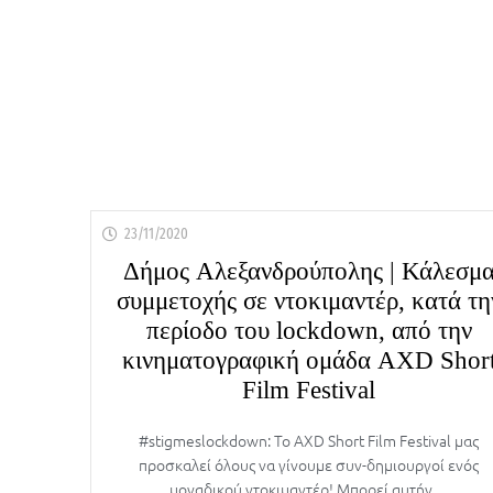
23/11/2020
Δήμος Αλεξανδρούπολης | Κάλεσμ
συμμετοχής σε ντοκιμαντέρ, κατά τη
περίοδο του lockdown, από την
κινηματογραφική ομάδα AXD Shor
Film Festival
#stigmeslockdown: Το AXD Short Film Festival μας
προσκαλεί όλους να γίνουμε συν-δημιουργοί ενός
μοναδικού ντοκιμαντέρ! Μπορεί αυτήν…