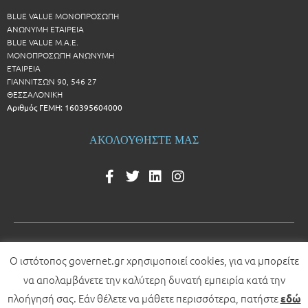
BLUE VALUE ΜΟΝΟΠΡΟΣΩΠΗ
ΑΝΩΝΥΜΗ ΕΤΑΙΡΕΙΑ
BLUE VALUE Μ.Α.Ε.
ΜΟΝΟΠΡΟΣΩΠΗ ΑΝΩΝΥΜΗ
ΕΤΑΙΡΕΙΑ
ΓΙΑΝΝΙΤΣΩΝ 90, 546 27
ΘΕΣΣΑΛΟΝΙΚΗ
Αριθμός ΓΕΜΗ: 160395604000
ΑΚΟΛΟΥΘΗΣΤΕ ΜΑΣ
Ο ιστότοπος governet.gr χρησιμοποιεί cookies, για να μπορείτε
© 2026 All rights reserved
να απολαμβάνετε την καλύτερη δυνατή εμπειρία κατά την
Development by
πλοήγησή σας. Εάν θέλετε να μάθετε περισσότερα, πατήστε
εδώ