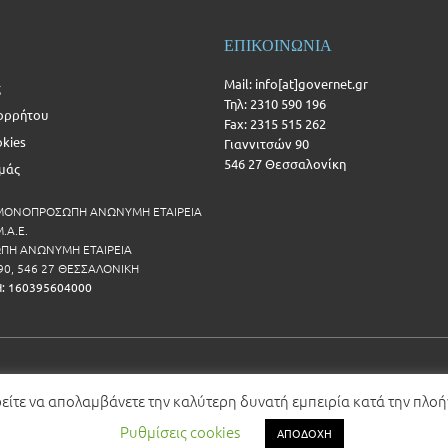
ΕΠΙΚΟΙΝΩΝΙΑ
Mail: info[at]governet.gr
ς
Τηλ: 2310 590 196
ορρήτου
Fax: 2315 515 262
okies
Γιαννιτσών 90
546 27 Θεσσαλονίκη
Εμάς
 ΜΟΝΟΠΡΟΣΩΠΗ ΑΝΩΝΥΜΗ ΕΤΑΙΡΕΙΑ
.Α.Ε.
Η ΑΝΩΝΥΜΗ ΕΤΑΙΡΕΙΑ
90, 546 27 ΘΕΣΣΑΛΟΝΙΚΗ
Η: 160395604000
ρείτε να απολαμβάνετε την καλύτερη δυνατή εμπειρία κατά την πλο
Ρυθμίσεις cookies
ΑΠΟΔΟΧΗ