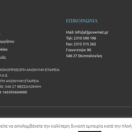
ΕΠΙΚΟΙΝΩΝΙΑ
Mail: info[at]governet.gr
ς
Τηλ: 2310 590 196
ορρήτου
Fax: 2315 515 262
okies
Γιαννιτσών 90
546 27 Θεσσαλονίκη
Εμάς
 ΜΟΝΟΠΡΟΣΩΠΗ ΑΝΩΝΥΜΗ ΕΤΑΙΡΕΙΑ
.Α.Ε.
Η ΑΝΩΝΥΜΗ ΕΤΑΙΡΕΙΑ
90, 546 27 ΘΕΣΣΑΛΟΝΙΚΗ
Η: 160395604000
ρείτε να απολαμβάνετε την καλύτερη δυνατή εμπειρία κατά την πλο