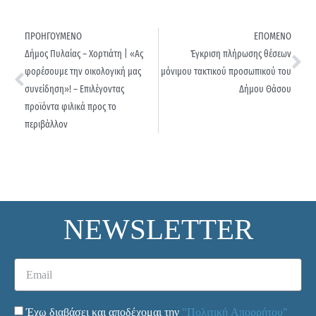
ΠΡΟΗΓΟΥΜΕΝΟ
ΕΠΟΜΕΝΟ
Δήμος Πυλαίας – Χορτιάτη | «Aς
Έγκριση πλήρωσης θέσεων
φορέσουμε την οικολογική μας
μόνιμου τακτικού προσωπικού του
συνείδηση»! – Επιλέγοντας
Δήμου Θάσου
προϊόντα φιλικά προς το
περιβάλλον
NEWSLETTER
Έχω διαβάσει και αποδέχομαι την
"Πολιτική Απορρήτου"