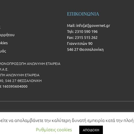
ΕΠΙΚΟΙΝΩΝΙΑ
Mail: info[at]governet.gr
ς
Τηλ: 2310 590 196
ορρήτου
Fax: 2315 515 262
okies
Γιαννιτσών 90
546 27 Θεσσαλονίκη
Εμάς
 ΜΟΝΟΠΡΟΣΩΠΗ ΑΝΩΝΥΜΗ ΕΤΑΙΡΕΙΑ
.Α.Ε.
Η ΑΝΩΝΥΜΗ ΕΤΑΙΡΕΙΑ
90, 546 27 ΘΕΣΣΑΛΟΝΙΚΗ
Η: 160395604000
ρείτε να απολαμβάνετε την καλύτερη δυνατή εμπειρία κατά την πλο
Ρυθμίσεις cookies
ΑΠΟΔΟΧΗ