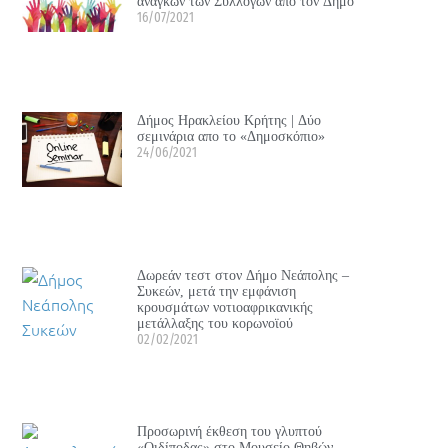
αναγκών των Συλλόγων από τον Δήμο
16/07/2021
Δήμος Ηρακλείου Κρήτης | Δύο
σεμινάρια απο το «Δημοσκόπιο»
24/06/2021
Δωρεάν τεστ στον Δήμο Νεάπολης –
Συκεών, μετά την εμφάνιση
κρουσμάτων νοτιοαφρικανικής
μετάλλαξης του κορωνοϊού
02/02/2021
Προσωρινή έκθεση του γλυπτού
«Οιδίποδας» στο Μουσείο Θηβών