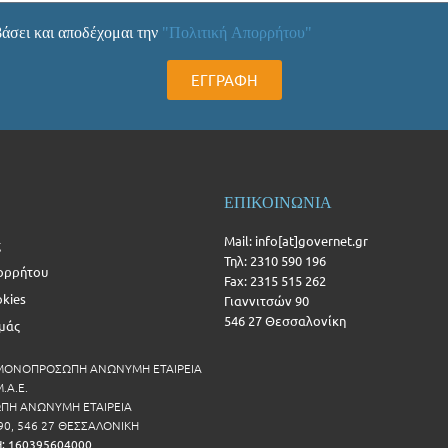
άσει και αποδέχομαι την
"Πολιτική Απορρήτου"
ΕΓΓΡΑΦΗ
ΕΠΙΚΟΙΝΩΝΙΑ
Mail: info[at]governet.gr
ς
Τηλ: 2310 590 196
ορρήτου
Fax: 2315 515 262
okies
Γιαννιτσών 90
546 27 Θεσσαλονίκη
Εμάς
 ΜΟΝΟΠΡΟΣΩΠΗ ΑΝΩΝΥΜΗ ΕΤΑΙΡΕΙΑ
.Α.Ε.
Η ΑΝΩΝΥΜΗ ΕΤΑΙΡΕΙΑ
90, 546 27 ΘΕΣΣΑΛΟΝΙΚΗ
Η: 160395604000