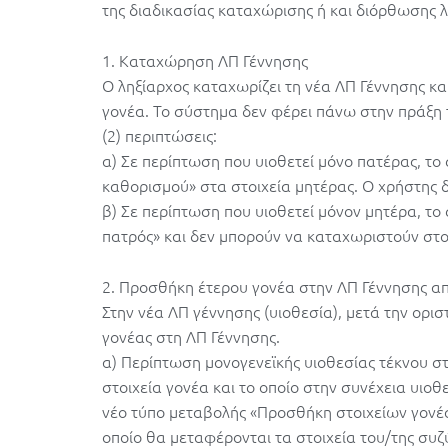
της διαδικασίας καταχώρισης ή και διόρθωσης 
1. Καταχώρηση ΛΠ Γέννησης
Ο ληξίαρχος καταχωρίζει τη νέα ΛΠ Γέννησης και
γονέα. Το σύστημα δεν φέρει πάνω στην πράξη 
(2) περιπτώσεις:
α) Σε περίπτωση που υιοθετεί μόνο πατέρας, το
καθορισμού» στα στοιχεία μητέρας. Ο χρήστης 
β) Σε περίπτωση που υιοθετεί μόνον μητέρα, τ
πατρός» και δεν μπορούν να καταχωριστούν στο
2. Προσθήκη έτερου γονέα στην ΛΠ Γέννησης α
Στην νέα ΛΠ γέννησης (υιοθεσία), μετά την ορι
γονέας στη ΛΠ Γέννησης.
α) Περίπτωση μονογενεϊκής υιοθεσίας τέκνου σ
στοιχεία γονέα και το οποίο στην συνέχεια υιοθ
νέο τύπο μεταβολής «Προσθήκη στοιχείων γονέα
οποίο θα μεταφέρονται τα στοιχεία του/της συζ