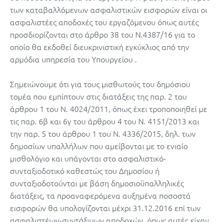
των καταβαλλόμενων ασφαλιστικών εισφορών είναι οι
ασφαλιστέες αποδοχές του εργαζόμενου όπως αυτές
προσδιορίζονται στο άρθρο 38 του Ν.4387/16 για το
οποίο θα εκδοθεί διευκρινιστική εγκύκλιος από την
αρμόδια υπηρεσία του Υπουργείου .
Σημειώνουμε ότι για τους μισθωτούς του δημόσιου
τομέα που εμπίπτουν στις διατάξεις της παρ. 2 του
άρθρου 1 του Ν. 4024/2011, όπως έχει τροποποιηθεί με
τις παρ. 6β και 6γ του άρθρου 4 του Ν. 4151/2013 και
την παρ. 5 του άρθρου 1 του Ν. 4336/2015, δηλ. των
δημοσίων υπαλλήλων που αμείβονται με το ενιαίο
μισθολόγιο και υπάγονται στο ασφαλιστικό-
συνταξιοδοτικό καθεστώς του Δημοσίου ή
συνταξιοδοτούνται με βάση δημοσιοϋπαλληλικές
διατάξεις, τα προαναφερόμενα αυξημένα ποσοστά
εισφορών θα υπολογίζονται μέχρι 31.12.2016 επί των
ασφαλιστέων-συντάξιμων αποδοχών, όπως αυτές είχαν