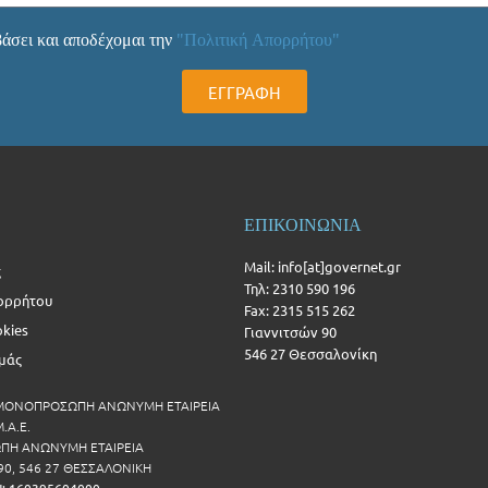
άσει και αποδέχομαι την
"Πολιτική Απορρήτου"
ΕΓΓΡΑΦΗ
ΕΠΙΚΟΙΝΩΝΙΑ
Mail: info[at]governet.gr
ς
Τηλ: 2310 590 196
ορρήτου
Fax: 2315 515 262
okies
Γιαννιτσών 90
546 27 Θεσσαλονίκη
Εμάς
 ΜΟΝΟΠΡΟΣΩΠΗ ΑΝΩΝΥΜΗ ΕΤΑΙΡΕΙΑ
.Α.Ε.
Η ΑΝΩΝΥΜΗ ΕΤΑΙΡΕΙΑ
90, 546 27 ΘΕΣΣΑΛΟΝΙΚΗ