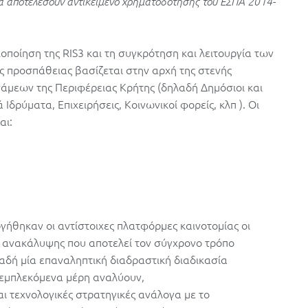
θα αποτελέσουν αντικείμενο χρηματοδότησης του ΕΣΠΑ 2014-
οποίηση της RIS3 και τη συγκρότηση και λειτουργία των
 προσπάθειας βασίζεται στην αρχή της στενής
άμεων της Περιφέρειας Κρήτης (δηλαδή Δημόσιοι και
 Ιδρύματα, Επιχειρήσεις, Κοινωνικοί φορείς, κλπ ). Οι
αι:
ργήθηκαν οι αντίστοιχες πλατφόρμες καινοτομίας οι
ς ανακάλυψης που αποτελεί τον σύγχρονο τρόπο
αδή μία επαναληπτική διαδραστική διαδικασία
 εμπλεκόμενα μέρη αναλύουν,
αι τεχνολογικές στρατηγικές ανάλογα με το