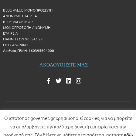
BLUE VALUE ΜΟΝΟΠΡΟΣΩΠΗ
ΑΝΩΝΥΜΗ ΕΤΑΙΡΕΙΑ
BLUE VALUE Μ.Α.Ε.
ΜΟΝΟΠΡΟΣΩΠΗ ΑΝΩΝΥΜΗ
ΕΤΑΙΡΕΙΑ
ΓΙΑΝΝΙΤΣΩΝ 90, 546 27
ΘΕΣΣΑΛΟΝΙΚΗ
Αριθμός ΓΕΜΗ: 160395604000
ΑΚΟΛΟΥΘΗΣΤΕ ΜΑΣ
Ο ιστότοπος governet.gr χρησιμοποιεί cookies, για να μπορείτε
© 2026 All rights reserved
να απολαμβάνετε την καλύτερη δυνατή εμπειρία κατά την
Development by
πλοήγησή σας. Εάν θέλετε να μάθετε περισσότερα, πατήστε
εδώ