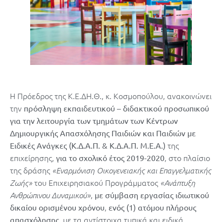
Η Πρόεδρος της Κ.Ε.ΔΗ.Θ., κ. Κοσμοπούλου, ανακοινώνει
την
πρόσληψη εκπαιδευτικού – διδακτικού προσωπικού
για την λειτουργία των τμημάτων των Κέντρων
Δημιουργικής Απασχόλησης Παιδιών και Παιδιών με
της
Ειδικές Ανάγκες (Κ.Δ.Α.Π. & Κ.Δ.Α.Π. Μ.Ε.Α.)
επιχείρησης,
, στο πλαίσιο
για το σχολικό έτος 2019-2020
της δράσης
«Εναρμόνιση Οικογενειακής και Επαγγελματικής
του Επιχειρησιακού Προγράμματος
Ζωής»
«Ανάπτυξη
,
Ανθρώπινου Δυναμικού»
με σύμβαση εργασίας ιδιωτικού
,
δικαίου ορισμένου χρόνου
ενός (1) ατόμου πλήρους
, με τα αντίστοιχα τυπικά και ειδικά
απασχόλησης