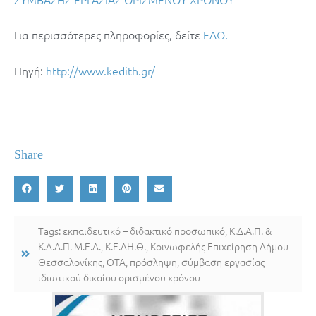
Για περισσότερες πληροφορίες, δείτε
ΕΔΩ.
Πηγή:
http://www.kedith.gr/
Share
Tags:
εκπαιδευτικό – διδακτικό προσωπικό
,
Κ.Δ.Α.Π. &
Κ.Δ.Α.Π. Μ.Ε.Α.
,
Κ.Ε.ΔΗ.Θ.
,
Κοινωφελής Επιχείρηση Δήμου
Θεσσαλονίκης
,
ΟΤΑ
,
πρόσληψη
,
σύμβαση εργασίας
ιδιωτικού δικαίου ορισμένου χρόνου