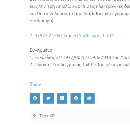
έως την 10η Απριλίου 2019 στις ηλεκτρονικές δι
και θα συνοδεύονται από διαβιβαστικό έγγραφ
αντίγραφο).
2_47972
24560_signed
Υπόδειγμα-1_KPI
Συνημμένα:
1. Εγκύκλιος 2/47972/0026/15-06-2018 του Υπ.
2. Πίνακας Υποδείγματος 1 «KPI» (σε ηλεκτρονικ
Share
Tags:
KPI