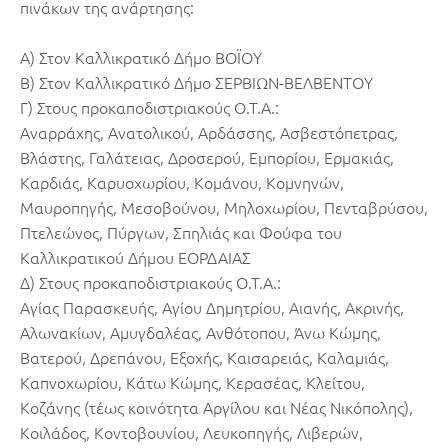
πινάκων της ανάρτησης:
Α) Στον Καλλικρατικό Δήμο ΒΟΪΟΥ
Β) Στον Καλλικρατικό Δήμο ΣΕΡΒΙΩΝ-ΒΕΛΒΕΝΤΟΥ
Γ) Στους προκαποδιστριακούς O.T.A.:
Αναρράχης, Ανατολικού, Αρδάσσης, Ασβεστόπετρας,
Βλάστης, Γαλάτειας, Δροσερού, Εμπορίου, Ερμακιάς,
Καρδιάς, Καρυοχωρίου, Κομάνου, Κομνηνών,
Μαυροπηγής, Μεσοβούνου, Μηλοχωρίου, Πενταβρύσου,
Πτελεώνος, Πύργων, Σπηλιάς και Φούφα του
Καλλικρατικού Δήμου ΕΟΡΔΑΙΑΣ
Δ) Στους προκαποδιστριακούς O.T.A.:
Αγίας Παρασκευής, Αγίου Δημητρίου, Αιανής, Ακρινής,
Αλωνακίων, Αμυγδαλέας, Ανθότοπου, Άνω Κώμης,
Βατερού, Δρεπάνου, Εξοχής, Καισαρειάς, Καλαμιάς,
Καπνοχωρίου, Κάτω Κώμης, Κερασέας, Κλείτου,
Κοζάνης (τέως κοινότητα Αργίλου και Νέας Νικόπολης),
Κοιλάδος, Κοντοβουνίου, Λευκοπηγής, Λιβερών,