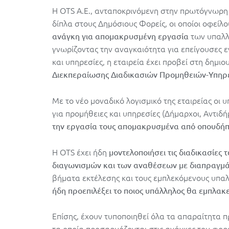
Η OTS Α.Ε., ανταποκρινόμενη στην πρωτόγνωρη
δίπλα στους Δημόσιους Φορείς, οι οποίοι οφείλ
των υπαλλή
ανάγκη για απομακρυσμένη εργασία
γνωρίζοντας την αναγκαιότητα για επείγουσες ε
και υπηρεσίες, η εταιρεία
έχει προβεί στη δημιο
Διεκπεραίωσης Διαδικασιών Προμηθειών-Υπηρ
Με το νέο μοναδικό λογισμικό της εταιρείας οι υ
για προμήθειες και υπηρεσίες (Δήμαρχοι, Αντιδ
την εργασία τους απομακρυσμένα από οπουδήπο
Η OTS έχει ήδη
μοντελοποιήσει τις διαδικασίες
διαγωνισμών και των αναθέσεων με διαπραγμ
βήματα εκτέλεσης και τους εμπλεκόμενους υπα
ήδη προεπιλέξει το ποιος υπάλληλος θα εμπλακεί
Επίσης, έχουν τυποποιηθεί όλα τα απαραίτητα 
τα οποία προσαρμόζονται στις ανάγκες του φο