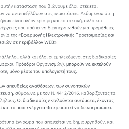
 αυτήν κατάσταση που βιώνουμε όλοι, στέκεται
ουν να αντεπεξέλθουν στις περιστάσεις. Δεδομένου ότι
η
λων είναι πλέον κρίσιμη και επιτακτική, αλλά και
νέργειες που πρέπει να διεκπεραιωθούν για προμήθειες
υργία της
«Εφαρμογής Ηλεκτρονικής Προετοιμασίας και
εσιών σε περιβάλλον WEB».
πάλληλοι, αλλά και όλοι οι εμπλεκόμενοι στις διαδικασίες
ήμαρχοι, Πρόεδροι Οργανισμών),
μπορούν να εκτελούν
τε, μόνο μέσω του υπολογιστή τους.
 των απευθείας αναθέσεων, των συνοπτικών
, σύμφωνα με τον Ν. 4412/2016, καθορίζοντας τα
άτευση
λλήλους.
Οι διαδικασίες εκτελούνται αυτόματα, έχοντας
 και το ποια ενέργεια θα χρειαστεί να διεκπεραιώσει.
πρότυπα έγγραφα που απαιτείται να δημιουργηθούν, και
ρέα. Όλα τα απαιτούμενα παραγόμενα έγγραφα