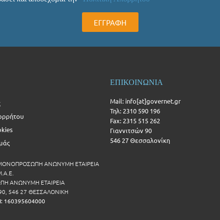
ΕΓΓΡΑΦΗ
ΕΠΙΚΟΙΝΩΝΙΑ
Mail: info[at]governet.gr
ς
Τηλ: 2310 590 196
ορρήτου
Fax: 2315 515 262
okies
Γιαννιτσών 90
546 27 Θεσσαλονίκη
Εμάς
 ΜΟΝΟΠΡΟΣΩΠΗ ΑΝΩΝΥΜΗ ΕΤΑΙΡΕΙΑ
.Α.Ε.
Η ΑΝΩΝΥΜΗ ΕΤΑΙΡΕΙΑ
90, 546 27 ΘΕΣΣΑΛΟΝΙΚΗ
Η: 160395604000