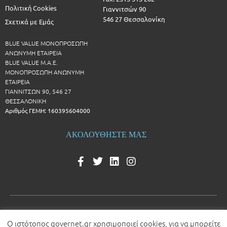
Πολιτική Cookies
Γιαννιτσών 90
546 27 Θεσσαλονίκη
Σχετικά με Εμάς
BLUE VALUE ΜΟΝΟΠΡΟΣΩΠΗ
ΑΝΩΝΥΜΗ ΕΤΑΙΡΕΙΑ
BLUE VALUE Μ.Α.Ε.
ΜΟΝΟΠΡΟΣΩΠΗ ΑΝΩΝΥΜΗ
ΕΤΑΙΡΕΙΑ
ΓΙΑΝΝΙΤΣΩΝ 90, 546 27
ΘΕΣΣΑΛΟΝΙΚΗ
Αριθμός ΓΕΜΗ: 160395604000
ΑΚΟΛΟΥΘΗΣΤΕ ΜΑΣ
Ο ιστότοπος governet.gr χρησιμοποιεί cookies, για να μπορείτε
© 2026 All rights reserved