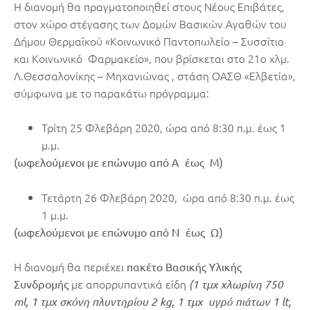
Η διανομή θα πραγματοποιηθεί στους Νέους Επιβάτες,
στον χώρο στέγασης των Δομών Βασικών Αγαθών του
Δήμου Θερμαϊκού «Κοινωνικό Παντοπωλείο – Συσσίτιο
και Κοινωνικό Φαρμακείο», που βρίσκεται στο 21ο χλμ.
Λ.Θεσσαλονίκης – Μηχανιώνας , στάση ΟΑΣΘ «Ελβετία»,
σύμφωνα με το παρακάτω πρόγραμμα:
Τρίτη 25 Φλεβάρη 2020, ώρα από 8:30 π.μ. έως 1
μ.μ.
(ωφελούμενοι με επώνυμο από Α έως Μ)
Τετάρτη 26 Φλεβάρη 2020, ώρα από 8:30 π.μ. έως
1 μ.μ.
(ωφελούμενοι με επώνυμο από Ν έως Ω)
Η διανομή θα περιέχει
πακέτο Βασικής Υλικής
με απορρυπαντικά είδη
Συνδρομής
(1 τμχ χλωρίνη 750
ml, 1 τμχ σκόνη πλυντηρίου 2 kg, 1 τμχ υγρό πιάτων 1 lt,