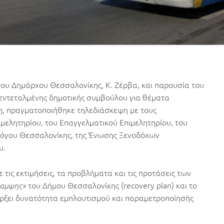
του Δημάρχου Θεσσαλονίκης, Κ. Ζέρβα, και παρουσία του
 εντεταλμένης δημοτικής συμβούλου για θέματα
η, πραγματοποιήθηκε τηλεδιάσκεψη με τους
μελητηρίου, του Επαγγελματικού Επιμελητηρίου, του
λλόγου Θεσσαλονίκης, της Ένωσης Ξενοδόχων
υ.
ις εκτιμήσεις, τα προβλήματα και τις προτάσεις των
του Δήμου Θεσσαλονίκης (recovery plan) και το
καμψης»
ρξει δυνατότητα εμπλουτισμού και παραμετροποίησής