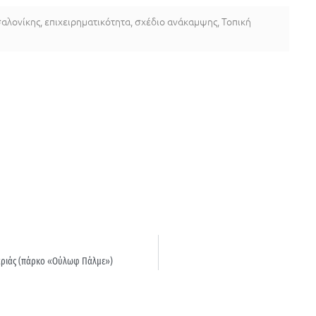
αλονίκης
,
επιχειρηματικότητα
,
σχέδιο ανάκαμψης
,
Τοπική
αριάς (πάρκο «Ούλωφ Πάλμε»)