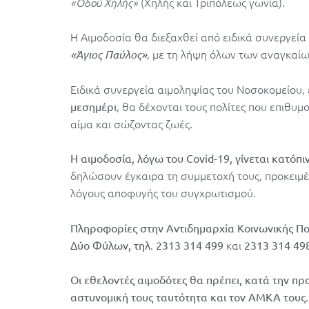
(Χηλής και Τριπόλεως γωνία).
«Οδού Χηλής»
Η Αιμοδοσία θα διεξαχθεί από ειδικά συνεργεία
με τη λήψη όλων των αναγκαίω
«Άγιος
Παύλος»
,
Ειδικά συνεργεία αιμοληψίας του Νοσοκομείου, 
, θα δέχονται τους πολίτες που επιθυ
μεσημέρι
αίμα και σώζοντας ζωές.
Η αιμοδοσία, λόγω του Covid-19, γίνεται κατόπ
δηλώσουν έγκαιρα τη συμμετοχή τους, προκειμέ
λόγους αποφυγής του συγχρωτισμού.
Πληροφορίες στην Αντιδημαρχία Κοινωνικής Πολ
.
και
Δύο Φύλων, τηλ
2313 314 499
2313 314 49
Οι εθελοντές αιμοδότες θα πρέπει, κατά την πρ
.
αστυνομική τους ταυτότητα και τον ΑΜΚΑ τους