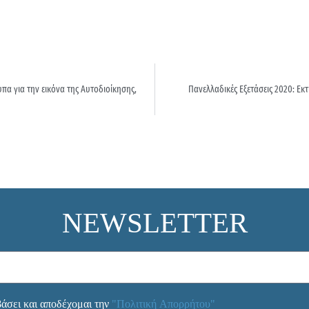
α για την εικόνα της Aυτοδιοίκησης,
Πανελλαδικές Εξετάσεις 2020: Ε
NEWSLETTER
άσει και αποδέχομαι την
"Πολιτική Απορρήτου"