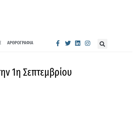
Σ
ΑΡΘΡΟΓΡΑΦΙΑ
την 1η Σεπτεμβρίου