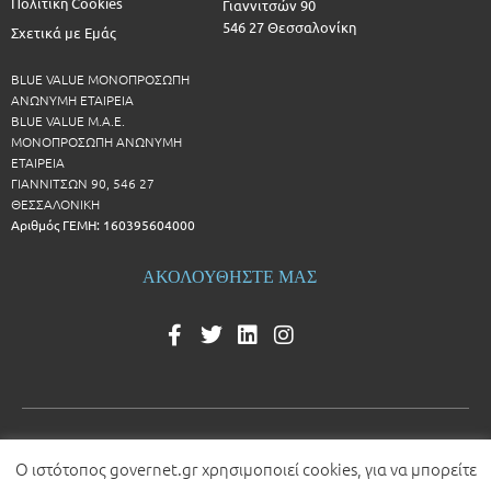
Πολιτική Cookies
Γιαννιτσών 90
546 27 Θεσσαλονίκη
Σχετικά με Εμάς
BLUE VALUE ΜΟΝΟΠΡΟΣΩΠΗ
ΑΝΩΝΥΜΗ ΕΤΑΙΡΕΙΑ
BLUE VALUE Μ.Α.Ε.
ΜΟΝΟΠΡΟΣΩΠΗ ΑΝΩΝΥΜΗ
ΕΤΑΙΡΕΙΑ
ΓΙΑΝΝΙΤΣΩΝ 90, 546 27
ΘΕΣΣΑΛΟΝΙΚΗ
Αριθμός ΓΕΜΗ: 160395604000
ΑΚΟΛΟΥΘΗΣΤΕ ΜΑΣ
Ο ιστότοπος governet.gr χρησιμοποιεί cookies, για να μπορείτε
© 2026 All rights reserved