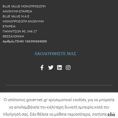
BLUE VALUE ΜΟΝΟΠΡΟΣΩΠΗ
ΑΝΩΝΥΜΗ ΕΤΑΙΡΕΙΑ
BLUE VALUE Μ.Α.Ε.
ΜΟΝΟΠΡΟΣΩΠΗ ΑΝΩΝΥΜΗ
ΕΤΑΙΡΕΙΑ
ΓΙΑΝΝΙΤΣΩΝ 90, 546 27
ΘΕΣΣΑΛΟΝΙΚΗ
Αριθμός ΓΕΜΗ: 160395604000
ΑΚΟΛΟΥΘΗΣΤΕ ΜΑΣ
Ο ιστότοπος governet.gr χρησιμοποιεί cookies, για να μπορείτε
© 2026 All rights reserved
να απολαμβάνετε την καλύτερη δυνατή εμπειρία κατά την
Development by
πλοήγησή σας. Εάν θέλετε να μάθετε περισσότερα, πατήστε
εδώ