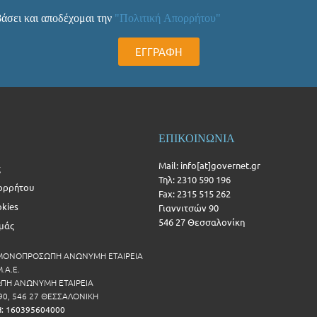
άσει και αποδέχομαι την
"Πολιτική Απορρήτου"
ΕΓΓΡΑΦΗ
ΕΠΙΚΟΙΝΩΝΙΑ
Mail: info[at]governet.gr
ς
Τηλ: 2310 590 196
ορρήτου
Fax: 2315 515 262
okies
Γιαννιτσών 90
546 27 Θεσσαλονίκη
Εμάς
 ΜΟΝΟΠΡΟΣΩΠΗ ΑΝΩΝΥΜΗ ΕΤΑΙΡΕΙΑ
.Α.Ε.
Η ΑΝΩΝΥΜΗ ΕΤΑΙΡΕΙΑ
90, 546 27 ΘΕΣΣΑΛΟΝΙΚΗ
Η: 160395604000