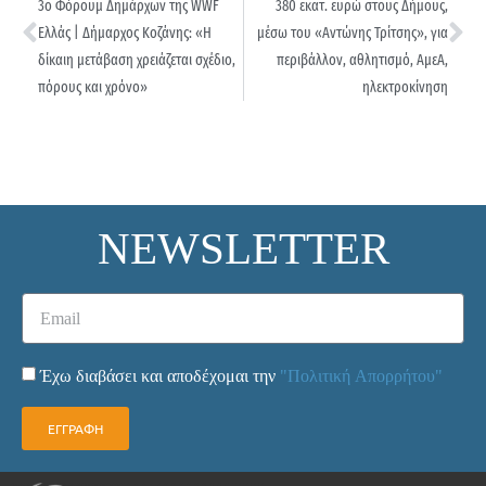
3ο Φόρουμ Δημάρχων της WWF
380 εκατ. ευρώ στους Δήμους,
Ελλάς | Δήμαρχος Κοζάνης: «Η
μέσω του «Αντώνης Τρίτσης», για
δίκαιη μετάβαση χρειάζεται σχέδιο,
περιβάλλον, αθλητισμό, ΑμεΑ,
πόρους και χρόνο»
ηλεκτροκίνηση
NEWSLETTER
Έχω διαβάσει και αποδέχομαι την
"Πολιτική Απορρήτου"
ΕΓΓΡΑΦΗ