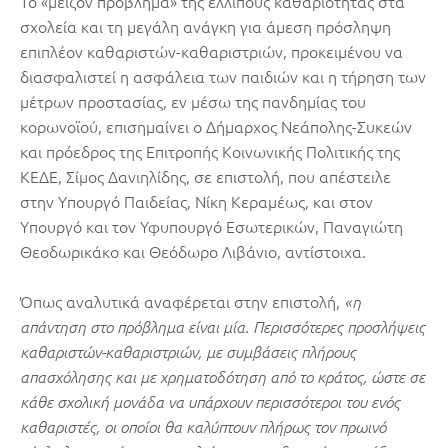
Το «μείζον πρόβλημα» της ελλιπούς καθαριότητας στα
σχολεία και τη μεγάλη ανάγκη για άμεση πρόσληψη
επιπλέον καθαριστών-καθαριστριών, προκειμένου να
διασφαλιστεί η ασφάλεια των παιδιών και η τήρηση των
μέτρων προστασίας, εν μέσω της πανδημίας του
κορωνοϊού, επισημαίνει ο Δήμαρχος Νεάπολης-Συκεών
και πρόεδρος της Επιτροπής Κοινωνικής Πολιτικής της
ΚΕΔΕ, Σίμος Δανιηλίδης, σε επιστολή, που απέστειλε
στην Υπουργό Παιδείας, Νίκη Κεραμέως, και στον
Υπουργό και τον Υφυπουργό Εσωτερικών, Παναγιώτη
Θεοδωρικάκο και Θεόδωρο Λιβάνιο, αντίστοιχα.
Όπως αναλυτικά αναφέρεται στην επιστολή,
«η
απάντηση στο πρόβλημα είναι μία. Περισσότερες προσλήψεις
καθαριστών-καθαριστριών, με συμβάσεις πλήρους
απασχόλησης και με χρηματοδότηση από το κράτος, ώστε σε
κάθε σχολική μονάδα να υπάρχουν περισσότεροι του ενός
καθαριστές, οι οποίοι θα καλύπτουν πλήρως τον πρωινό