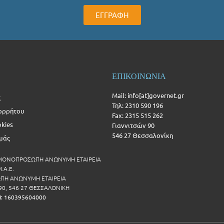
ΕΓΓΡΑΦΗ
ΕΠΙΚΟΙΝΩΝΙΑ
Mail: info[at]governet.gr
ς
Τηλ: 2310 590 196
ορρήτου
Fax: 2315 515 262
okies
Γιαννιτσών 90
546 27 Θεσσαλονίκη
Εμάς
 ΜΟΝΟΠΡΟΣΩΠΗ ΑΝΩΝΥΜΗ ΕΤΑΙΡΕΙΑ
.Α.Ε.
Η ΑΝΩΝΥΜΗ ΕΤΑΙΡΕΙΑ
90, 546 27 ΘΕΣΣΑΛΟΝΙΚΗ
Η: 160395604000