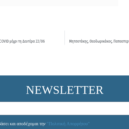
COVID μέχρι τη Δευτέρα 22/06
Μητσοτάκης, Θεοδωρικάκος, Παπαστεργ
NEWSLETTER
άσει και αποδέχομαι την
"Πολιτική Απορρήτου"