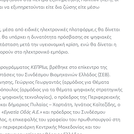
ι να εξυπηρετούνται είτε δια ζώσης είτε μέσω
εις, μέσα από ειδικές ηλεκτρονικές πλατφόρμε,ς θα δίνεται
, θα υπάρχει η δυνατότητα πρόσβασης σε ψηφιακές
τάσταση μετά την υγειονομική κρίση, ενώ θα δίνεται η
ορούν στο ηλεκτρονικό εμπόριο.
 προγράμματος
, βρέθηκε στο επίκεντρο της
ΚΕΠPlus
τάσεις του Συνδέσμου Βιομηχανιών Ελλάδος (ΣΕΒ).
νησης, Γεώργιος Γεωργαντάς (αρμόδιος για Θέματα
φόπουλος (αρμόδιος για τα θέματα ψηφιακής στρατηγικής
 ψηφιακής τεχνολογίας), ο πρόεδρος της Περιφερειακής
ι δήμαρχος Πυλαίας – Χορτιάτη, Ιγνάτιος Καϊτεζίδης, o
ς
και πρόεδρος του Συνδέσμου
«Εγνατία Οδός Α.Ε.»
ος, η επικεφαλής του γραφείου του πρωθυπουργού στη
 περιφερειάρχη Κεντρικής Μακεδονίας και του
ι επιχειρηματίες της Βόρειας Ελλάδας.