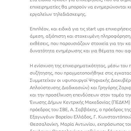
επιχειρηματίες θα μπορούν να ενημερώνονται κα
εργαλείων τηλεδιάσκεψης.
Επιπλέον, και ειδικά για τις start ups επιχειρήσ
άμεση, αξιόπιστη και στοχευμένη πληροφόρηση
εκθέσεις, που παρουσιάζουν στοιχεία για την κα
δυνατότητα ενημέρωσης και για θέματα που αφ
Η ενίσχυση της επιχειρηματικότητας, μέσω του
συζήτησης, που πραγματοποιήθηκε στις εγκατασ
Συμμετείχαν οι υφυπουργοί Ψηφιακής Διακυβέρ
Απλούστευσης Διαδικασιών) και Γρηγόρης Ζαρι
και την προσέλκυση επενδύσεων στον τομέα της
Ένωσης Δήμων Κεντρικής Μακεδονίας (ΠΕΔΚΜ) κα
πρόεδρος του ΣΒΕ, Α. Σαββάκης, ο πρόεδρος τη
Εξαγωγέων Βορείου Ελλάδος, Γ. Κωνσταντόπουλ
Θεσσαλονίκη, Μαρία Αντωνίου, εκπρόσωπος του
δημάρχου Θεσσαλονίκης, καθώς και δήμαρχοι κα