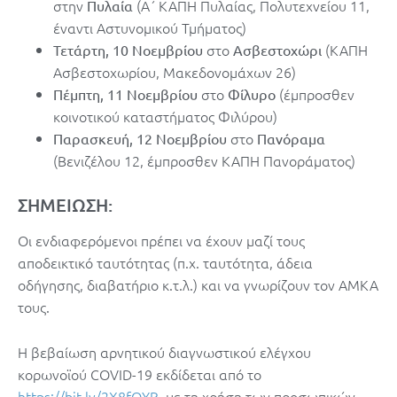
στην
(Α΄ ΚΑΠΗ Πυλαίας, Πολυτεχνείου 11,
Πυλαία
έναντι Αστυνομικού Τμήματος)
στο
(ΚΑΠΗ
Τετάρτη, 10 Νοεμβρίου
Ασβεστοχώρι
Ασβεστοχωρίου, Μακεδονομάχων 26)
στο
(έμπροσθεν
Πέμπτη, 11 Νοεμβρίου
Φίλυρο
κοινοτικού καταστήματος Φιλύρου)
στο
Παρασκευή, 12 Νοεμβρίου
Πανόραμα
(Βενιζέλου 12, έμπροσθεν ΚΑΠΗ Πανοράματος)
ΣΗΜΕΙΩΣΗ:
Οι ενδιαφερόμενοι πρέπει να έχουν μαζί τους
αποδεικτικό ταυτότητας (π.χ. ταυτότητα, άδεια
οδήγησης, διαβατήριο κ.τ.λ.) και να γνωρίζουν τον ΑΜΚΑ
τους.
Η βεβαίωση αρνητικού διαγνωστικού ελέγχου
κορωνοϊού COVID-19 εκδίδεται από το
https://bit.ly/2X8fOYB
, με τη χρήση των προσωπικών