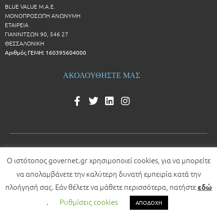
BLUE VALUE Μ.Α.Ε.
ΜΟΝΟΠΡΟΣΩΠΗ ΑΝΩΝΥΜΗ
ΕΤΑΙΡΕΙΑ
ΓΙΑΝΝΙΤΣΩΝ 90, 546 27
ΘΕΣΣΑΛΟΝΙΚΗ
Αριθμός ΓΕΜΗ: 160395604000
ΑΚΟΛΟΥΘΗΣΤΕ ΜΑΣ
Ο ιστότοπος governet.gr χρησιμοποιεί cookies, για να μπορείτε
© 2026 All rights reserved
να απολαμβάνετε την καλύτερη δυνατή εμπειρία κατά την
Development by
πλοήγησή σας. Εάν θέλετε να μάθετε περισσότερα, πατήστε
εδώ
.
Ρυθμίσεις cookies
ΑΠΟΔΟΧΗ