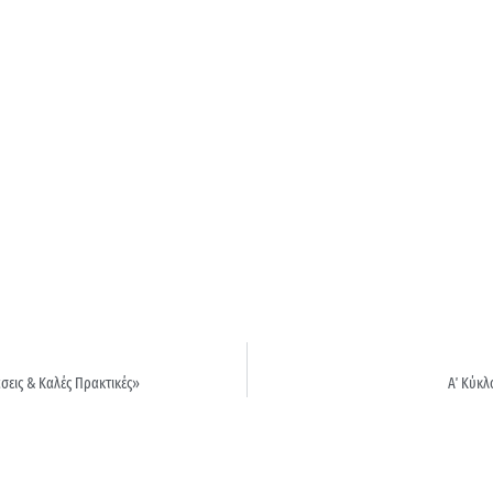
σεις & Καλές Πρακτικές»
Α΄ Κύκλ