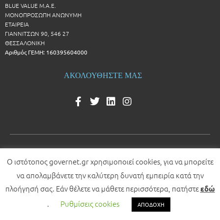
BLUE VALUE Μ.Α.Ε.
ΜΟΝΟΠΡΟΣΩΠΗ ΑΝΩΝΥΜΗ
ΕΤΑΙΡΕΙΑ
ΓΙΑΝΝΙΤΣΩΝ 90, 546 27
ΘΕΣΣΑΛΟΝΙΚΗ
Αριθμός ΓΕΜΗ: 160395604000
ΑΚΟΛΟΥΘΗΣΤΕ ΜΑΣ
Ο ιστότοπος governet.gr χρησιμοποιεί cookies, για να μπορείτε
© 2026 All rights reserved
να απολαμβάνετε την καλύτερη δυνατή εμπειρία κατά την
Development by
πλοήγησή σας. Εάν θέλετε να μάθετε περισσότερα, πατήστε
εδώ
.
Ρυθμίσεις cookies
ΑΠΟΔΟΧΗ