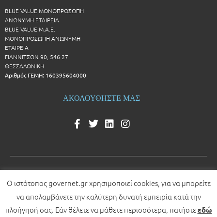
BLUE VALUE ΜΟΝΟΠΡΟΣΩΠΗ
ΑΝΩΝΥΜΗ ΕΤΑΙΡΕΙΑ
BLUE VALUE Μ.Α.Ε.
ΜΟΝΟΠΡΟΣΩΠΗ ΑΝΩΝΥΜΗ
ΕΤΑΙΡΕΙΑ
ΓΙΑΝΝΙΤΣΩΝ 90, 546 27
ΘΕΣΣΑΛΟΝΙΚΗ
Αριθμός ΓΕΜΗ: 160395604000
ΑΚΟΛΟΥΘΗΣΤΕ ΜΑΣ
Ο ιστότοπος governet.gr χρησιμοποιεί cookies, για να μπορείτε
© 2026 All rights reserved
να απολαμβάνετε την καλύτερη δυνατή εμπειρία κατά την
Development by
πλοήγησή σας. Εάν θέλετε να μάθετε περισσότερα, πατήστε
εδώ