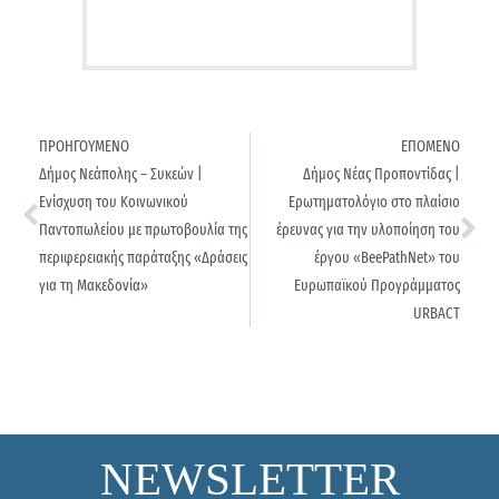
ΠΡΟΗΓΟΥΜΕΝΟ
ΕΠΟΜΕΝΟ
Δήμος Νεάπολης – Συκεών |
Δήμος Νέας Προποντίδας |
Ενίσχυση του Κοινωνικού
Ερωτηματολόγιο στο πλαίσιο
Παντοπωλείου με πρωτοβουλία της
έρευνας για την υλοποίηση του
περιφερειακής παράταξης «Δράσεις
έργου «BeePathNet» του
για τη Μακεδονία»
Ευρωπαϊκού Προγράμματος
URBACT
NEWSLETTER