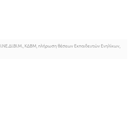
,
Ι.ΝΕ.ΔΙ.ΒΙ.Μ.
,
ΚΔΒΜ
,
πλήρωση θέσεων Εκπαιδευτών Ενηλίκων
,