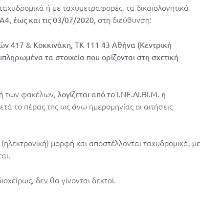
, ταχυδρομικά ή με ταχυμετραφορές, τα δικαιολογητικά
στη διεύθυνση:
Α4, έως και τις 03/07/2020,
ών 417 & Κοκκινάκη, ΤΚ 111 43 Αθήνα
(Κεντρική
πληρωμένα τα στοιχεία που ορίζονται στη σχετική
λή των φακέλων,
λογίζεται από το Ι.ΝΕ.ΔΙ.ΒΙ.Μ. η
Μετά το πέρας της ως άνω ημερομηνίας οι αιτήσεις
 (ηλεκτρονική) μορφή και αποστέλλονται ταχυδρομικά, με
αι.
οχείρως, δεν θα γίνονται δεκτοί.