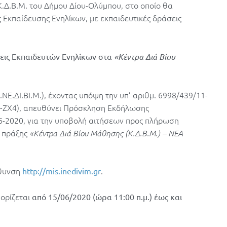
Κ.Δ.Β.Μ. του Δήμου Δίου-Ολύμπου, στο οποίο θα
 Εκπαίδευσης Ενηλίκων, με εκπαιδευτικές δράσεις
εις Εκπαιδευτών Ενηλίκων στα
«Κέντρα Διά Βίου
Ε.ΔΙ.ΒΙ.Μ.), έχοντας υπόψη την υπ’ αριθμ. 6998/439/11-
-ΖΧ4), απευθύνει Πρόσκληση Εκδήλωσης
6-2020, για την υποβολή αιτήσεων προς πλήρωση
ς πράξης
«Κέντρα Διά Βίου Μάθησης (Κ.Δ.Β.Μ.) – ΝΕΑ
ύθυνση
.
http
://
mis
.
inedivim
.
gr
ορίζεται
από 15/06/2020
(ώρα 11:00 π.μ.) έως και