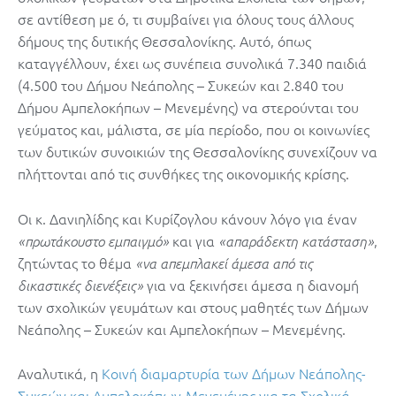
σε αντίθεση με ό, τι συμβαίνει για όλους τους άλλους
δήμους της δυτικής Θεσσαλονίκης. Αυτό, όπως
καταγγέλλουν, έχει ως συνέπεια συνολικά 7.340 παιδιά
(4.500 του Δήμου Νεάπολης – Συκεών και 2.840 του
Δήμου Αμπελοκήπων – Μενεμένης) να στερούνται του
γεύματος και, μάλιστα, σε μία περίοδο, που οι κοινωνίες
των δυτικών συνοικιών της Θεσσαλονίκης συνεχίζουν να
πλήττονται από τις συνθήκες της οικονομικής κρίσης.
Οι κ. Δανιηλίδης και Κυρίζογλου κάνουν λόγο για έναν
και για
,
«πρωτάκουστο εμπαιγμό»
«απαράδεκτη κατάσταση»
ζητώντας το θέμα
«να απεμπλακεί άμεσα από τις
για να ξεκινήσει άμεσα η διανομή
δικαστικές διενέξεις»
των σχολικών γευμάτων και στους μαθητές των Δήμων
Νεάπολης – Συκεών και Αμπελοκήπων – Μενεμένης.
Αναλυτικά, η
Κοινή διαμαρτυρία των Δήμων Νεάπολης-
Συκεών και Αμπελοκήπων-Μενεμένης για τα Σχολικά