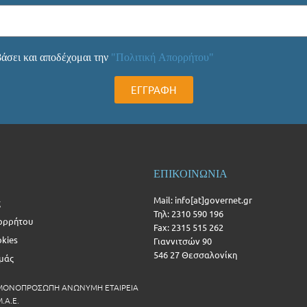
άσει και αποδέχομαι την
"Πολιτική Απορρήτου"
ΕΓΓΡΑΦΗ
ΕΠΙΚΟΙΝΩΝΙΑ
Mail: info[at]governet.gr
ς
Τηλ: 2310 590 196
ορρήτου
Fax: 2315 515 262
okies
Γιαννιτσών 90
546 27 Θεσσαλονίκη
Εμάς
 ΜΟΝΟΠΡΟΣΩΠΗ ΑΝΩΝΥΜΗ ΕΤΑΙΡΕΙΑ
.Α.Ε.