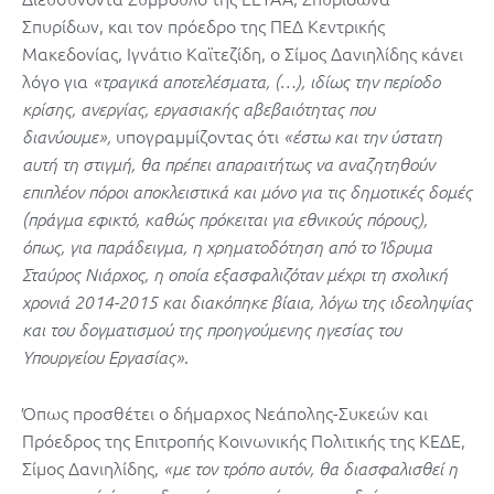
Σπυρίδων, και τον πρόεδρο της ΠΕΔ Κεντρικής
Μακεδονίας, Ιγνάτιο Καϊτεζίδη, ο Σίμος Δανιηλίδης κάνει
λόγο για
«τραγικά αποτελέσματα, (…), ιδίως την περίοδο
κρίσης, ανεργίας, εργασιακής αβεβαιότητας που
υπογραμμίζοντας ότι
διανύουμε»,
«έστω και την ύστατη
αυτή τη στιγμή, θα πρέπει απαραιτήτως να αναζητηθούν
επιπλέον πόροι αποκλειστικά και μόνο για τις δημοτικές δομές
(πράγμα εφικτό, καθώς πρόκειται για εθνικούς πόρους),
όπως, για παράδειγμα, η χρηματοδότηση από το Ίδρυμα
Σταύρος Νιάρχος, η οποία εξασφαλιζόταν μέχρι τη σχολική
χρονιά 2014-2015 και διακόπηκε βίαια, λόγω της ιδεοληψίας
και του δογματισμού της προηγούμενης ηγεσίας του
.
Υπουργείου Εργασίας»
Όπως προσθέτει ο δήμαρχος Νεάπολης-Συκεών και
Πρόεδρος της Επιτροπής Κοινωνικής Πολιτικής της ΚΕΔΕ,
Σίμος Δανιηλίδης,
«με τον τρόπο αυτόν, θα διασφαλισθεί η